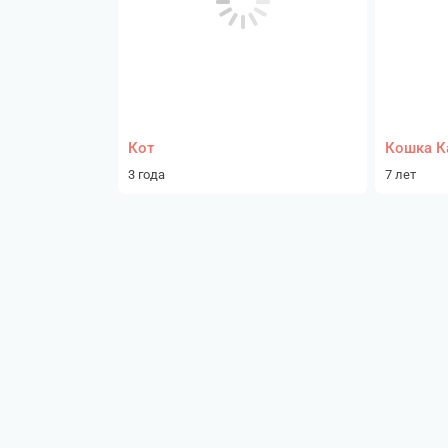
Кот
Кошка К
3 года
7 лет