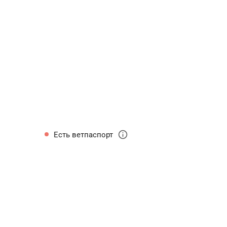
й
info
Есть ветпаспорт