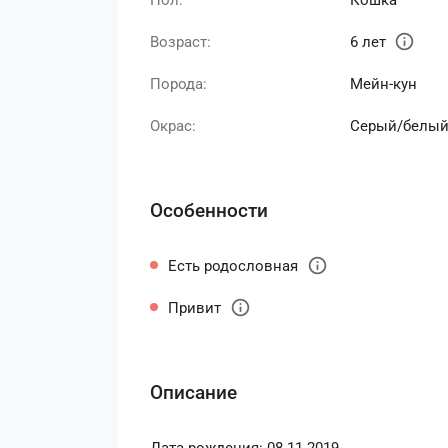
Пол:
Кошка
info
Возраст:
6 лет
Порода:
Мейн-кун
Окрас:
Серый/белы
Особенности
info
Есть родословная
info
Привит
Описание