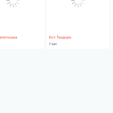
апитошка
Кот Теодоро
7 лет