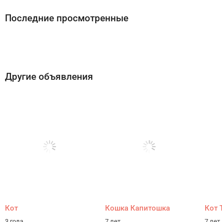
Последние просмотренные
Другие объявления
Кот
Кошка Капитошка
Кот 
3 года
7 лет
7 лет