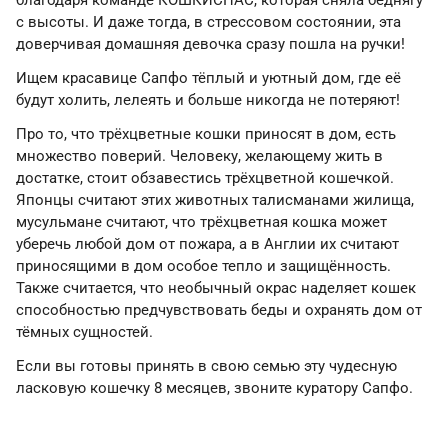
благодаря команде КОШКИСПАС, которая сняла беднягу
с высоты. И даже тогда, в стрессовом состоянии, эта
доверчивая домашняя девочка сразу пошла на ручки!
Ищем красавице Сапфо тёплый и уютный дом, где её
будут холить, лелеять и больше никогда не потеряют!
Про то, что трёхцветные кошки приносят в дом, есть
множество поверий. Человеку, желающему жить в
достатке, стоит обзавестись трёхцветной кошечкой.
Японцы считают этих животных талисманами жилища,
мусульмане считают, что трёхцветная кошка может
уберечь любой дом от пожара, а в Англии их считают
приносящими в дом особое тепло и защищëнность.
Также считается, что необычный окрас наделяет кошек
способностью предчувствовать беды и охранять дом от
тёмных сущностей.
Если вы готовы принять в свою семью эту чудесную
ласковую кошечку 8 месяцев, звоните куратору Сапфо.