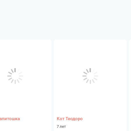
апитошка
Кот Теодоро
7 лет