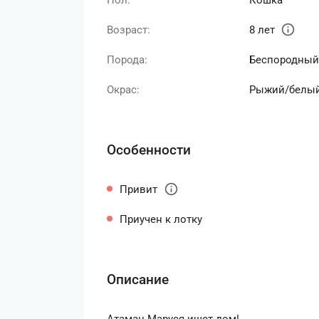
Пол:
Кошка
info
Возраст:
8 лет
Порода:
Беспородный
Окрас:
Рыжий/белы
Особенности
info
Привит
Приучен к лотку
Описание