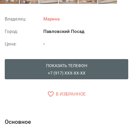
Владелец:
Марина
Город:
Павловский Посад
Цена:
-
ПОКАЗАТЬ ТЕЛЕФОН
+7 (917) XXX-XX-XX
favorite_border
В ИЗБРАННОЕ
Основное