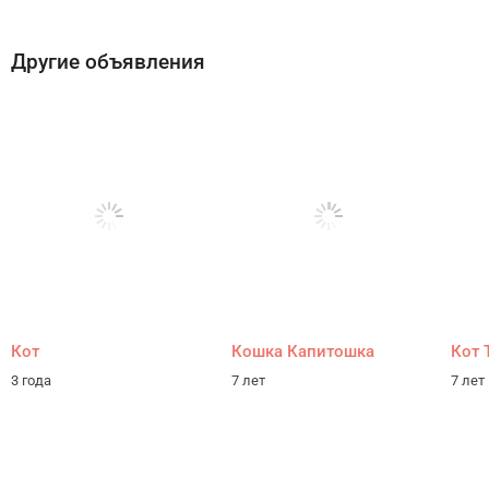
Другие объявления
Кот
Кошка Капитошка
Кот 
3 года
7 лет
7 лет