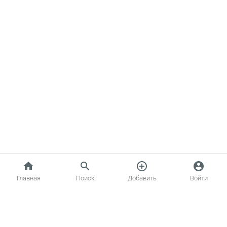
home
search
add_circle_outline
account_circle
Главная
Поиск
Добавить
Войти