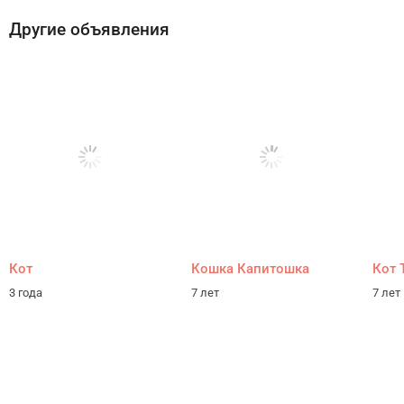
Другие объявления
Кот
Кошка Капитошка
Кот 
3 года
7 лет
7 лет