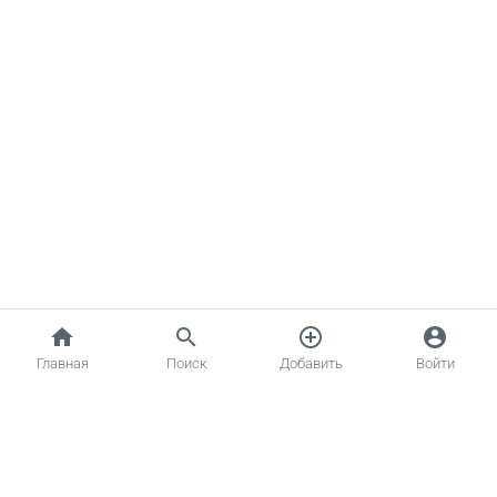
home
search
add_circle_outline
account_circle
Главная
Поиск
Добавить
Войти