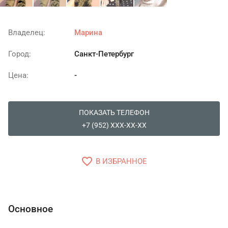
Владелец:
Марина
Город:
Санкт-Петербург
Цена:
-
ПОКАЗАТЬ ТЕЛЕФОН
+7 (952) XXX-XX-XX
favorite_border
В ИЗБРАННОЕ
Основное