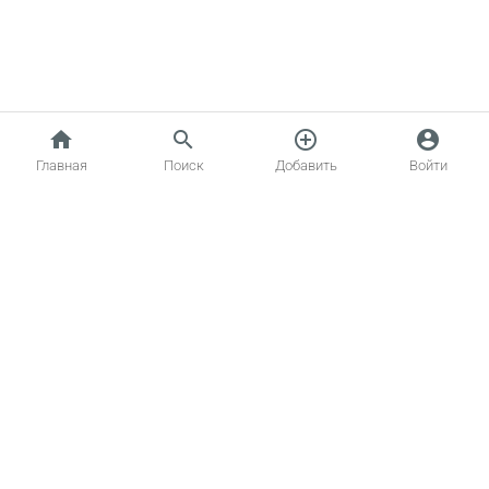
home
search
add_circle_outline
account_circle
Главная
Поиск
Добавить
Войти
Главная
Котики
Создать объявление
Статьи о кошках
Обратная связь
Вопрос – Ответ