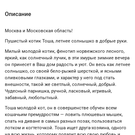
Описание
Москва и Московская область!
Пушистый котик Тоша, летнее солнышко в добрые руки.
Милый молодой котик, фенотип норвежского лесного,
яркий, как солнечный лучик, в эти хмурые зимние вечера
он принесет в Ваш дом радость и уют. Он весь как летнее
солнышко, со своей бело-рыжей шерсткой, и ясными
оливковыми глазками, и характер у него под стать
внешности, такой же светлый, солнечный, добрый.
Чудесный парнишка, ручной, ласковый, игривый,
забавный, любопытный.
Тоша молодой кот, он в совершенстве обучен всем
кошачьим премудростям — ловить плюшевых мышек,
спать на диване в самых разных позах, пользоваться
лотком и когтеточкой. Тоша ищет друга-хозяина, одного
на всю жизнь, которому подарит всю свою любовь и