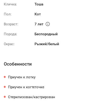
Кличка:
Тоша
Пол:
Кот
info
Возраст:
7 лет
Порода:
Беспородный
Окрас:
Рыжий/белый
Особенности
Приучен к лотку
Приучен к когтеточке
Стерилизован/кастрирован