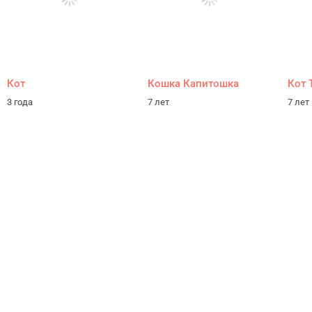
Кот
Кошка Капитошка
Кот 
3 года
7 лет
7 лет