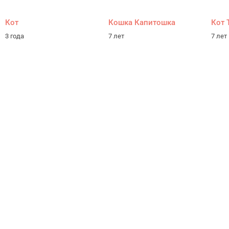
Кот
Кошка Капитошка
Кот 
3 года
7 лет
7 лет