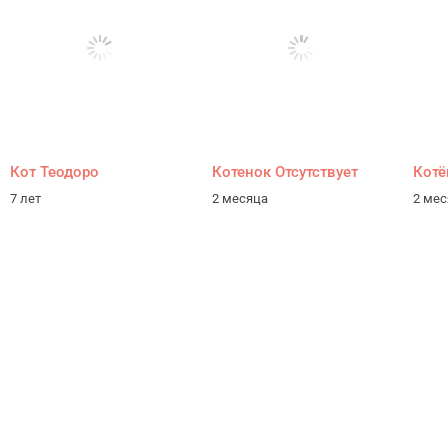
Кот Теодоро
Котенок Отсутствует
Котё
7 лет
2 месяца
2 ме