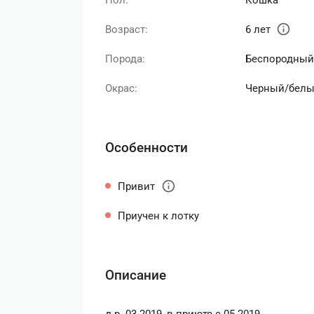
Пол:
Кошка
info
Возраст:
6 лет
Порода:
Беспородный
Окрас:
Черный/бел
Особенности
info
Привит
Приучен к лотку
Описание