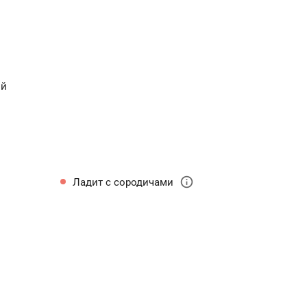
ый
info
Ладит с сородичами