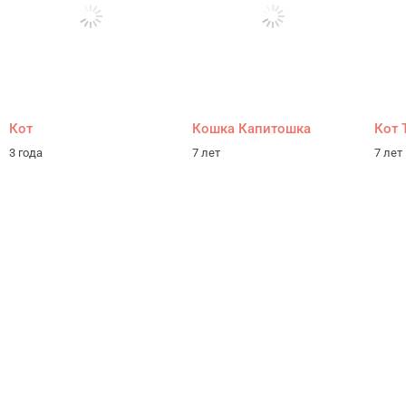
Кот
Кошка Капитошка
Кот 
3 года
7 лет
7 лет