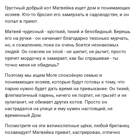
Грустный добрый кот Матвейка ищет дом и понимающих
хозяев. Кто-то бросил его замерзать в садоводстве, и он
попал в приют.
Матвей чудесный - кроткий, тихий и безобидный. Берешь
его на ручки - он начинает благодарно тихонько мурчать,
но, к сожалению, пока он очень боится незнакомых
людей. Он совсем не злой - не шипит, не рычит, просто
прячет мордочку и замирает, как бы спрашивая - ты
точно меня не обидишь?
Поэтому мы ищем Моте спокойную семью и
понимающих хозяев, которые будут готовы к тому, что
парню нужно будет дать время на привыкание. Он тихий,
флегматичный парень, ничего не портит, не грызёт и не
хулиганит, не обижает других котов. Просто он
настрадался на улице и ему нужен настоящий, не
временный Дом.
Посмотрите на эти великолепные щёки, любой британец
позавидует! Матвейка привит, кастрирован, отлично