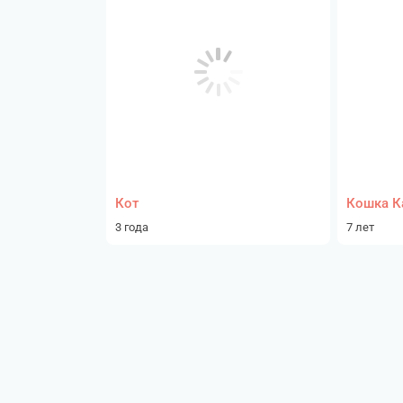
Кот
Кошка К
3 года
7 лет