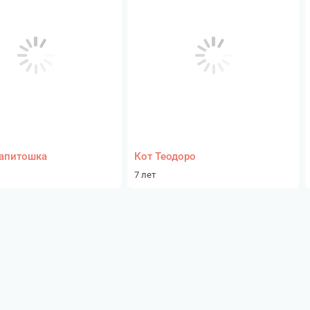
апитошка
Кот Теодоро
7 лет