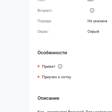
Пол:
Кот
info
Возраст:
Порода:
Не указана
Окрас:
Серый
Особенности
info
Привит
Приучен к лотку
Описание