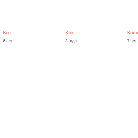
Кот
Кот
Кош
5 лет
3 года
7 лет