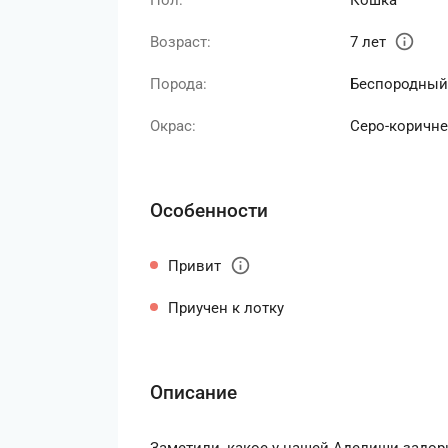
Пол:
Кошка
info
Возраст:
7 лет
Порода:
Беспородный
Окрас:
Серо-коричн
Особенности
info
Привит
Приучен к лотку
Описание