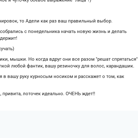
ое и чуточку боевое выражение "лица"?)
ировок, то Адели как раз ваш правильный выбор.
о собрались с понедельника начать новую жизнь и делать
ддержит!
кучать)
ки, мышки. Но когда вдруг они все разом "решат спрятаться"
пкой любой фантик, вашу резиночку для волос, карандашик.
 в вашу руку курносым носиком и расскажет о том, как
, привита, лоточек идеально. ОЧЕНЬ ждет!!