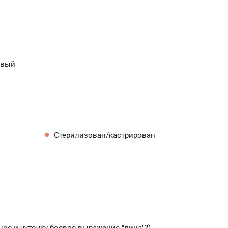
евый
Стерилизован/кастрирован