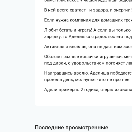
Заметили, какое у нашей Аделиши задорн
В ней всего хватает - и задора, и энергии!
Если нужна компания для домашних трен
Любит бегать и играть! А если вы тольк
зарядку, то Аделишка с радостью это по
Активная и весёлая, она не даст вам зас
Обожает разные кошачьи игрушечки, мячи
под диван, с удовольствием погоняет ла
Наигравшись вволю, Аделиша пободается
провела день, молчунья - это не про нее!
Адели примерно 2 годика, стерилизована
Последние просмотренные