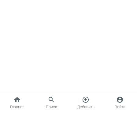
home
search
add_circle_outline
account_circle
Главная
Поиск
Добавить
Войти