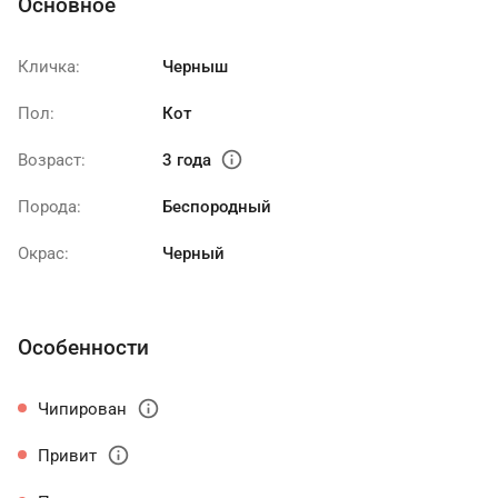
Основное
Кличка:
Черныш
Пол:
Кот
info
Возраст:
3 года
Порода:
Беспородный
Окрас:
Черный
Особенности
info
Чипирован
info
Привит