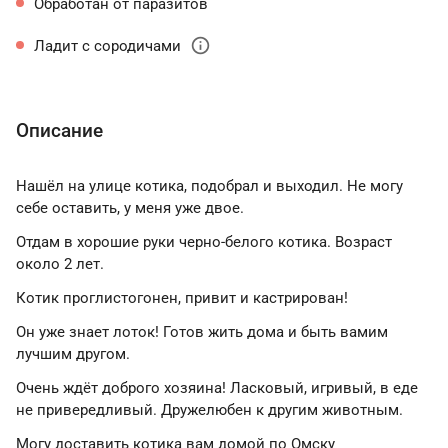
Обработан от паразитов
info
Ладит с сородичами
Описание
Нашёл на улице котика, подобрал и выходил. Не могу
себе оставить, у меня уже двое.
Отдам в хорошие руки черно-белого котика. Возраст
около 2 лет.
Котик проглистогонен, привит и кастрирован!
Он уже знает лоток! Готов жить дома и быть вамим
лучшим другом.
Очень ждёт доброго хозяина! Ласковый, игривый, в еде
не привередливый. Дружелюбен к другим животным.
Могу доставить котика вам домой по Омску