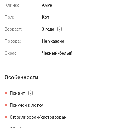
Кличка:
Амур
Пол:
Кот
info
Возраст:
3 года
Порода:
Не указана
Окрас:
Черный/белый
Особенности
info
Привит
Приучен к лотку
Стерилизован/кастрирован