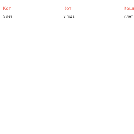
Кот
Кот
Кош
5 лет
3 года
7 лет