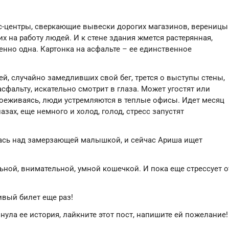
с-центры, сверкающие вывески дорогих магазинов, вереницы
 на работу людей. И к стене здания жмется растерянная,
нно одна. Картонка на асфальте – ее единственное
й, случайно замедливших свой бег, трется о выступы стены,
фальту, искательно смотрит в глаза. Может угостят или
поеживаясь, люди устремляются в теплые офисы. Идет месяц
азах, еще немного и холод, голод, стресс запустят
ась над замерзающей малышкой, и сейчас Ариша ищет
ьной, внимательной, умной кошечкой. И пока еще стрессует о
ивый билет еще раз!
нула ее история, лайкните этот пост, напишите ей пожелание!