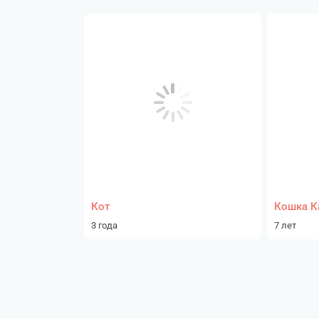
Кот
Кошка К
3 года
7 лет