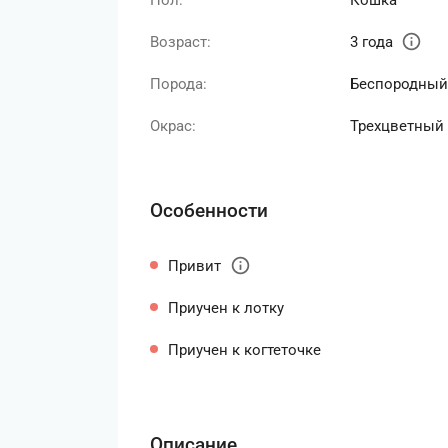
Пол:
Кошка
info
Возраст:
3 года
Порода:
Беспородный
Окрас:
Трехцветный
Особенности
info
Привит
Приучен к лотку
Приучен к когтеточке
Описание