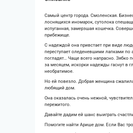
Самый центр города. Смоленская. Бизне
лоснящихся иномарок, сутолока спешащих
испуганная, замерзшая кошечка. Соверше
прибежище.
С надеждой она привстает при виде люде
переступает оледеневшими лапками по ас
погладят… Чаще всего напрасно. Зябко 
за месяцем, искорки надежды гаснут в гл
необратимое.
Но ей повезло. Добрая женщина сжалил
любящий дом.
Она оказалась очень нежной, чувствител
пережитого.
Давайте дадим ей шанс выиграть счастл
Помогите найти Арише дом. Если Вас тро