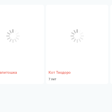
апитошка
Кот Теодоро
7 лет