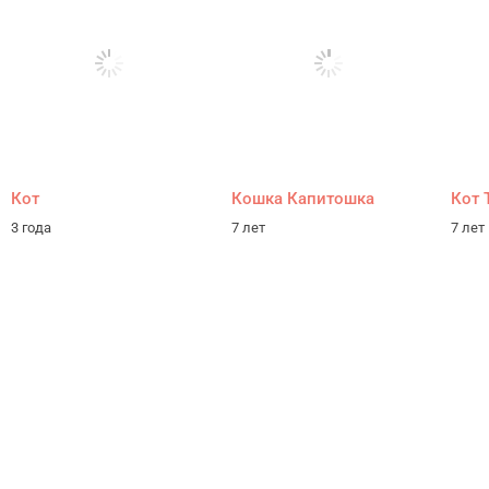
Кот
Кошка Капитошка
Кот 
3 года
7 лет
7 лет