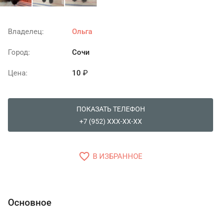
Владелец:
Ольга
Город:
Сочи
Цена:
10
₽
ПОКАЗАТЬ ТЕЛЕФОН
+7 (952) XXX-XX-XX
favorite_border
В ИЗБРАННОЕ
Основное