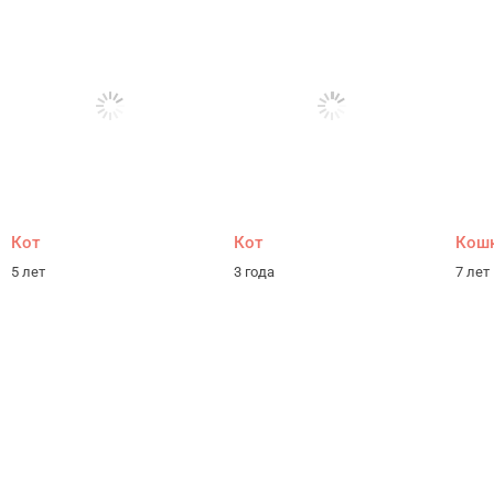
Кот
Кот
Кош
5 лет
3 года
7 лет