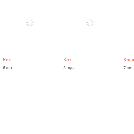
Кот
Кот
Кош
5 лет
3 года
7 лет