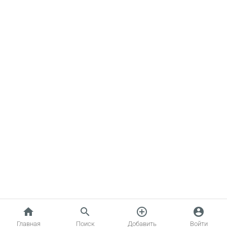
home
search
add_circle_outline
account_circle
Главная
Поиск
Добавить
Войти