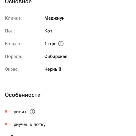
Основное
Кличка:
Маджнун
Пол:
Кот
info
Возраст:
1 год
Порода:
Сибирская
Окрас:
Черный
Особенности
info
Привит
Приучен к лотку