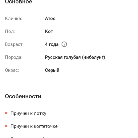
Основное
Кличка:
Атос
Пол:
Кот
info
Возраст:
4 года
Порода:
Русская голубая (нибелунг)
Окрас:
Серый
Особенности
Приучен к лотку
Приучен к когтеточке