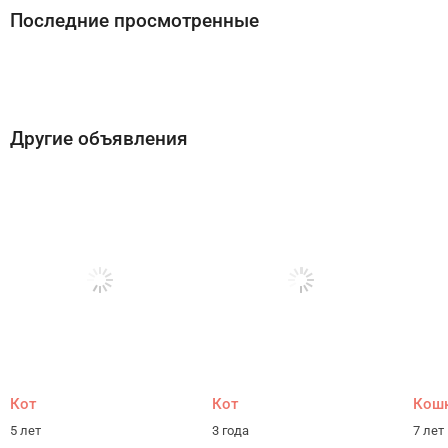
Последние просмотренные
Другие объявления
Кот
Кот
Кош
5 лет
3 года
7 лет