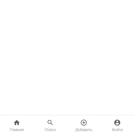
home
search
add_circle_outline
account_circle
Главная
Поиск
Добавить
Войти