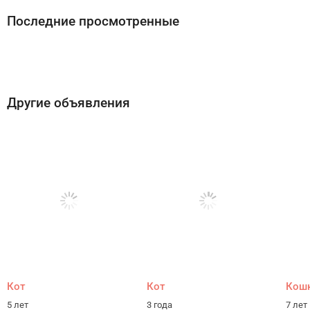
Последние просмотренные
Другие объявления
Кот
Кот
Кош
5 лет
3 года
7 лет