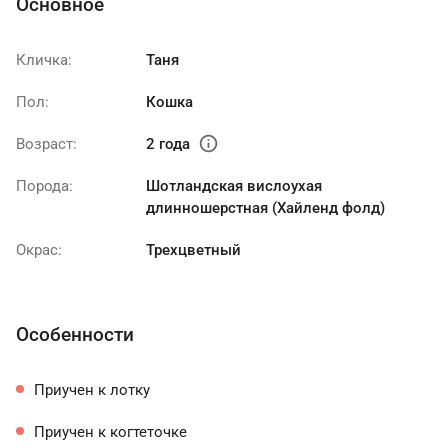
Основное
Кличка:
Таня
Пол:
Кошка
info
Возраст:
2 года
Порода:
Шотландская вислоухая
длинношерстная (Хайленд фолд)
Окрас:
Трехцветный
Особенности
Приучен к лотку
Приучен к когтеточке