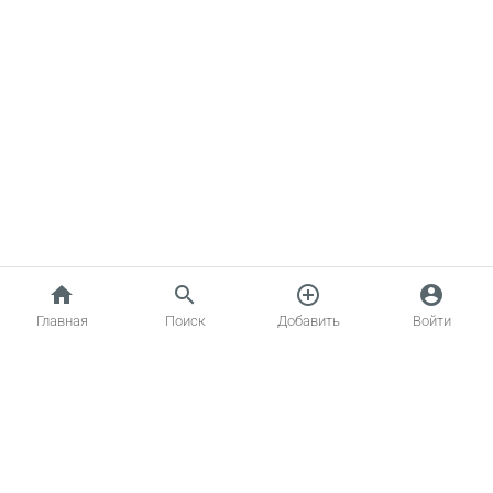
home
search
add_circle_outline
account_circle
Главная
Поиск
Добавить
Войти
Главная
Котики