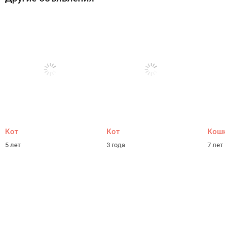
Кот
Кот
Кош
5 лет
3 года
7 лет