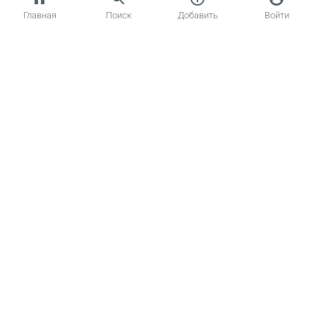
Главная
Поиск
Добавить
Войти
Главная
Котики
Создать объявление
Статьи о кошках
Обратная связь
Вопрос – Ответ
t.me/koto_poisk
© 2026 kotopoisk.ru — здесь можно купить кошку или взять котят в
добрые руки