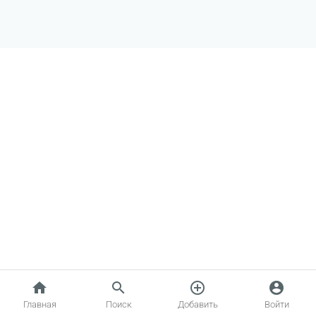
home
search
add_circle_outline
account_circle
Главная
Поиск
Добавить
Войти