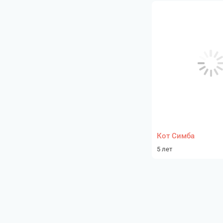
Кот Симба
5 лет