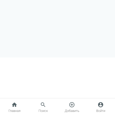
home
search
add_circle_outline
account_circle
Главная
Поиск
Добавить
Войти